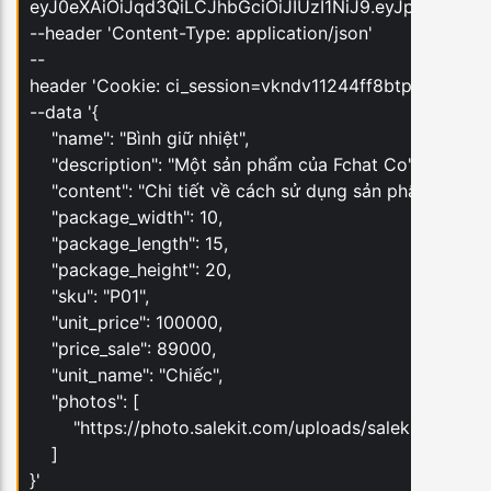
eyJ0eXAiOiJqd3QiLCJhbGciOiJIUzI1NiJ9.eyJpYXQi
--header 'Content-Type: application/json'
--
header 'Cookie: ci_session=vkndv11244ff8btpomjf4tj9l
--data '{
"name": "Bình giữ nhiệt",
"description": "Một sản phẩm của Fchat Co",
"content": "Chi tiết về cách sử dụng sản phẩm này",
"package_width": 10,
"package_length": 15,
"package_height": 20,
"sku": "P01",
"unit_price": 100000,
"price_sale": 89000,
"unit_name": "Chiếc",
"photos": [
"https://photo.salekit.com/uploads/salekitdev_423
]
}'