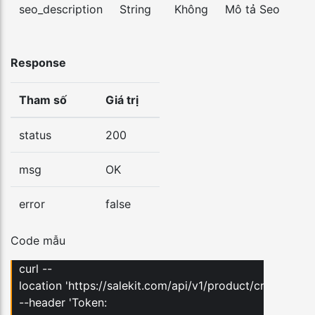
seo_description
String
Không
Mô tả Seo
Response
Tham số
Giá trị
status
200
msg
OK
error
false
Code mẫu
curl --
location 'https://salekit.com/api/v1/product/create'
--header 'Token: