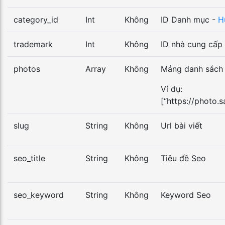
category_id
Int
Không
ID Danh mục -
H
trademark
Int
Không
ID nhà cung cấp
photos
Array
Không
Mảng danh sách
Ví dụ:
[“https://photo
slug
String
Không
Url bài viết
seo_title
String
Không
Tiêu đề Seo
seo_keyword
String
Không
Keyword Seo