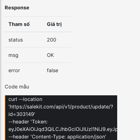
Response
Tham số
Giá trị
status
200
msg
OK
error
false
Code mẫu
curl --location
'https://salekit.com/api/v1/product/update/?
id=303149'
--header 'Token:
eyJ0eXAiOiJqd3QiLCJhbGciOiJIUzI1NiJ9.eyJpYXQi
--header 'Content-Type: application/json'