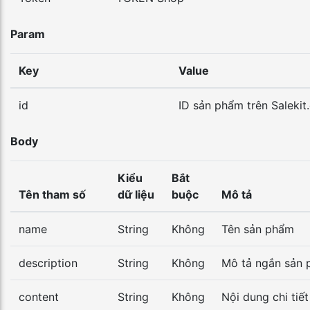
Param
Key
Value
id
ID sản phẩm trên Saleki
Body
Kiểu
Bắt
Tên tham số
dữ liệu
buộc
Mô tả
name
String
Không
Tên sản phẩm
description
String
Không
Mô tả ngắn sản
content
String
Không
Nội dung chi tiế