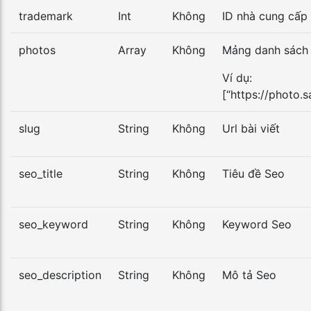
trademark
Int
Không
ID nhà cung cấp
photos
Array
Không
Mảng danh sách
Ví dụ:
[“https://photo
slug
String
Không
Url bài viết
seo_title
String
Không
Tiêu đề Seo
seo_keyword
String
Không
Keyword Seo
seo_description
String
Không
Mô tả Seo