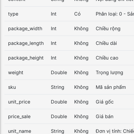
type
Int
Có
Phân loại: 0 - S
package_width
Int
Không
Chiều rộng
package_length
Int
Không
Chiều dài
package_height
Int
Không
Chiều cao
weight
Double
Không
Trọng lượng
sku
String
Không
Mã sản phẩm
unit_price
Double
Không
Giá gốc
price_sale
Double
Không
Giá bán
unit_name
String
Không
Đơn vị tính: Chiếc