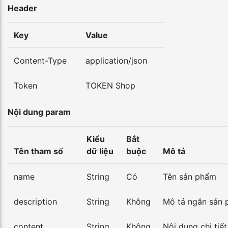
Header
Key
Value
Content-Type
application/json
Token
TOKEN Shop
Nội dung param
Kiểu
Bắt
Tên tham số
dữ liệu
buộc
Mô tả
name
String
Có
Tên sản phẩm
description
String
Không
Mô tả ngắn sản
content
String
Không
Nội dung chi tiế