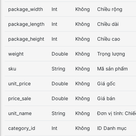
package_width
Int
Không
Chiều rộng
package_length
Int
Không
Chiều dài
package_height
Int
Không
Chiều cao
weight
Double
Không
Trọng lượng
sku
String
Không
Mã sản phẩm
unit_price
Double
Không
Giá gốc
price_sale
Double
Không
Giá bán
unit_name
String
Không
Đơn vị tính: Chiếc
category_id
Int
Không
ID Danh mục