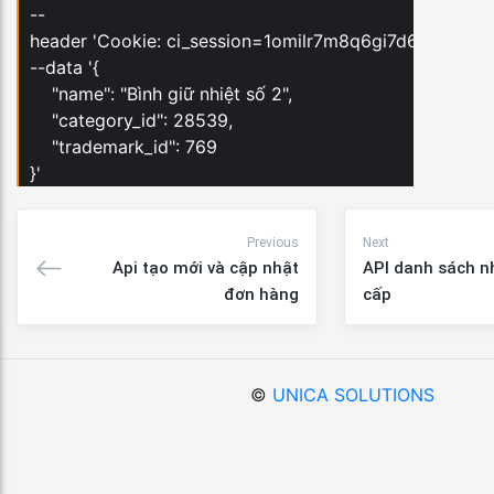
--
header 'Cookie: ci_session=1omilr7m8q6gi7d6h7oiv9a
--data '{
"name": "Bình giữ nhiệt số 2",
"category_id": 28539,
"trademark_id": 769
}'
Previous
Next
Api tạo mới và cập nhật
API danh sách n
đơn hàng
cấp
©
UNICA SOLUTIONS