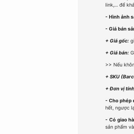
link,... để 
- Hình ảnh 
- Giá bán s
+ Giá gốc:
gi
+ Giá bán:
Gi
>> Nếu khôn
+ SKU (Bar
+ Đơn vị tín
- Cho phép 
hết, ngược l
- Có giao h
sản phẩm và