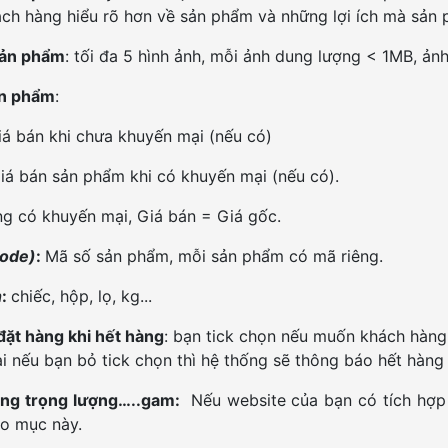
khách hàng hiểu rõ hơn về sản phẩm và những lợi ích mà sản
sản phẩm
: tối đa 5 hình ảnh, mỗi ảnh dung lượng < 1MB, ảnh 
ản phẩm
:
á bán khi chưa khuyến mại (nếu có)
á bán sản phẩm khi có khuyến mại (nếu có).
g có khuyến mại, Giá bán = Giá gốc.
code)
:
Mã số sản phẩm, mỗi sản phẩm có mã riêng.
h
:
chiếc, hộp, lọ, kg...
đặt hàng khi hết hàng
: bạn tick chọn nếu muốn khách hàng
ại nếu bạn bỏ tick chọn thì hệ thống sẽ thông báo hết hàn
àng trọng lượng…..gam:
Nếu website của bạn có tích hợp
o mục này.