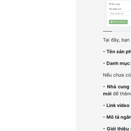
Tại đây, bạ
- Tên sản p
- Danh mục
Nếu chưa c
- Nhà cung
mới
để thêm
- Link vide
- Mô tả ngắ
- Giới thiệ