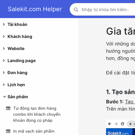
Salekit.com Helper
Tài khoản
Gia tă
Khách hàng
Với những do
Website
hướng người 
hơn, đồng ng
Landing page
Để cài đặt t
Đơn hàng
Lịch hẹn
1. Tạo sả
Sản phẩm
Bước 1:
Tạo
Tự động tạo đơn hàng
Trên màn hì
combo khi khách chuyển
khoản đúng cú pháp
In mã vạch sản phẩm