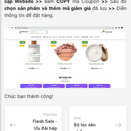
cập Website >>
Bấm
COPY
mã Coupon
>>
Sau đó
chọn sản phẩm và thêm mã giảm giá
đã lưu
>>
Điền
thông tin để đặt hàng.
Chúc bạn thành công!
Previous
Next
Flash Sale -
Bộ lọc sản
Ưu đãi hấp