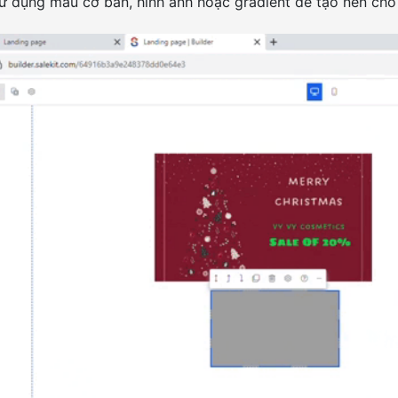
ử dụng màu cơ bản, hình ảnh hoặc gradient để tạo nền cho