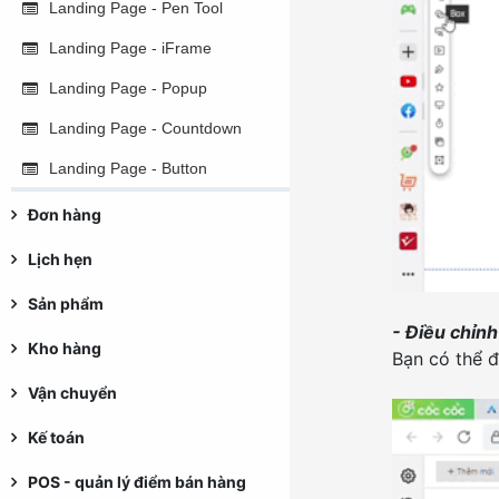
Landing Page - Pen Tool
Landing Page - iFrame
Landing Page - Popup
Landing Page - Countdown
Landing Page - Button
Landing Page - Box
Đơn hàng
Landing Page - Form
Lịch hẹn
Landing Page - Tiêu đề &
Sản phẩm
Văn bản
- Điều chỉnh
Kho hàng
Landing Page - Video
Bạn có thể đ
Landing Page - Shape
Vận chuyển
Sự kiện - Copy Clipboard
Kế toán
Landing Page - Survey
POS - quản lý điểm bán hàng