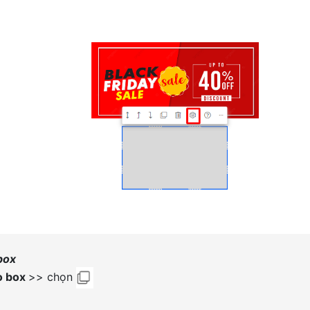
box
ào box
>> chọn