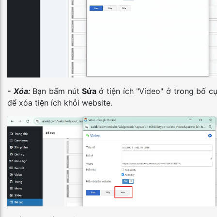
- Xóa:
Bạn bấm nút
Sửa
ở tiện ích "Video" ở trong bố 
để xóa tiện ích khỏi website.