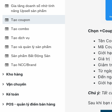
Gia tăng doanh số nhờ tính
năng Upsell sản phẩm
Tạo coupon
Tạo combo
Chọn +Coupo
Tạo dịch vụ
Tên Co
Mã Co
Tạo và quản lý sản phẩm
Giới hạ
Sản phẩm Bất Động Sản
Giá trị
Giảm t
Tạo NCC/Brand
Từ ngà
Kho hàng
Đến ng
Giới h
Vận chuyển
Chú ý:
Tất 
Kế toán
Sau khi bạn
POS - quản lý điểm bán hàng