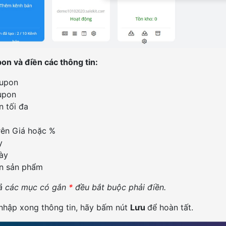
n và điền các thông tin:
upon
upon
n tối đa
rên Giá hoặc %
y
ày
ạn sản phẩm
cả các mục có gắn
*
đều bắt buộc phải điền.
 nhập xong thông tin, hãy bấm nút
Lưu
để hoàn tất.